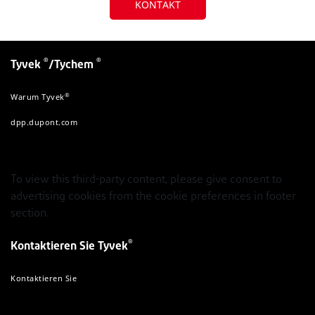
KONTAKT
®
®
Tyvek
/Tychem
®
Warum Tyvek
dpp.dupont.com
To view this third-party content, please give consent to
advertising cookies from the cookie preferences in footer
section.
®
Kontaktieren Sie Tyvek
Kontaktieren Sie