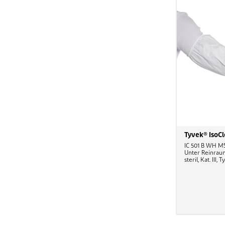
Tyvek® IsoC
IC 501 B WH MS
Unter Reinrau
steril, Kat. III, 