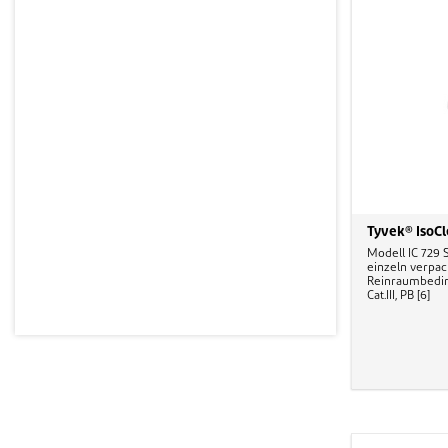
Tyvek® IsoC
Modell IC 729
einzeln verpac
Reinraumbeding
Cat.III, PB [6]