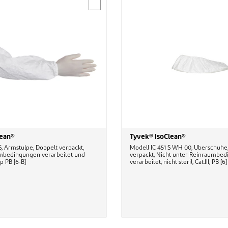
lean®
Tyvek® IsoClean®
, Armstulpe, Doppelt verpackt,
Modell IC 451 S WH 00, Überschuhe,
mbedingungen verarbeitet und
verpackt, Nicht unter Reinraumbe
Typ PB [6-B]
verarbeitet, nicht steril, Cat.III, PB [6