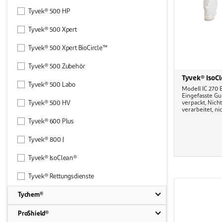
Tyvek® 500 HP
Tyvek® 500 Xpert
Tyvek® 500 Xpert BioCircle™
Tyvek® 500 Zubehör
Tyvek® IsoC
Tyvek® 500 Labo
Modell IC 270 
Eingefasste G
Tyvek® 500 HV
verpackt, Nic
verarbeitet, nich
Tyvek® 600 Plus
Tyvek® 800 J
Tyvek® IsoClean®
Tyvek® Rettungsdienste
Tychem®
ProShield®