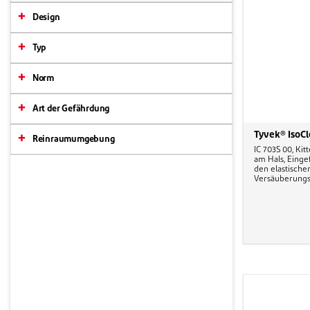
Design
Typ
Norm
Art der Gefährdung
Tyvek® IsoC
Reinraumumgebung
IC 703S 00, Kit
am Hals, Einge
den elastische
Versäuberungsnä