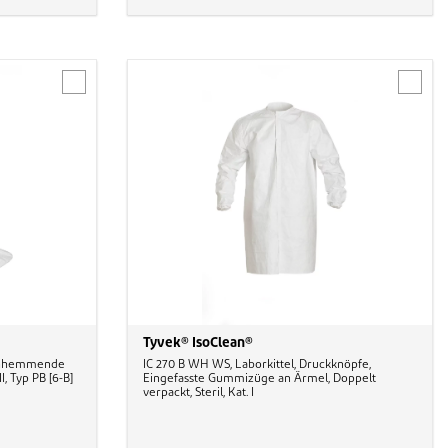
Tyvek® IsoClean®
schhemmende
IC 270 B WH WS, Laborkittel, Druckknöpfe,
II, Typ PB [6-B]
Eingefasste Gummizüge an Ärmel, Doppelt
verpackt, Steril, Kat. I