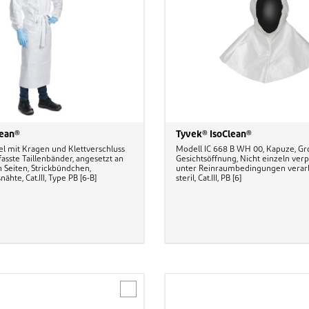
lean®
Tyvek® IsoClean®
tel mit Kragen und Klettverschluss
Modell IC 668 B WH 00, Kapuze, G
fasste Taillenbänder, angesetzt an
Gesichtsöffnung, Nicht einzeln verp
n Seiten, Strickbündchen,
unter Reinraumbedingungen verarbe
hte, Cat.III, Type PB [6-B]
steril, Cat.III, PB [6]