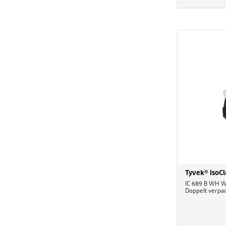
Tyvek® IsoC
IC 689 B WH WS
Doppelt verpackt