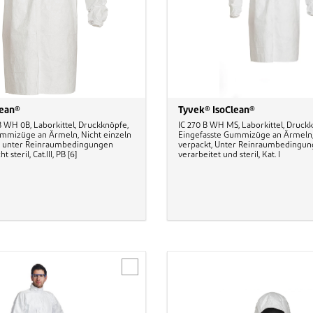
lean®
Tyvek® IsoClean®
B WH 0B, Laborkittel, Druckknöpfe,
IC 270 B WH MS, Laborkittel, Druck
ummizüge an Ärmeln, Nicht einzeln
Eingefasste Gummizüge an Ärmeln,
ht unter Reinraumbedingungen
verpackt, Unter Reinraumbedingu
t steril, Cat.III, PB [6]
verarbeitet und steril, Kat. I