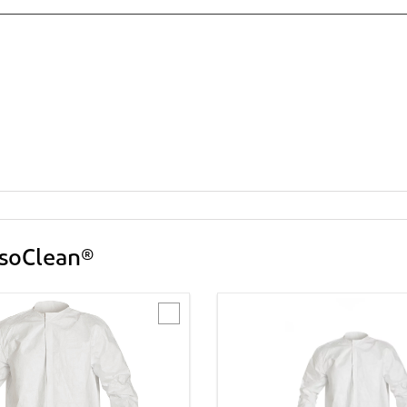
IsoClean®