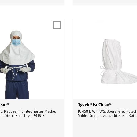
lean®
Tyvek® IsoClean®
, Kapuze mit integrierter Maske,
IC 458 B WH WS, Überstiefel, Rut
, Steril, Kat. III Typ PB [6-B]
Sohle, Doppelt verpackt, Steril, Kat. I