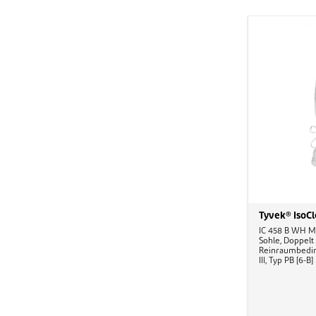
Tyvek® IsoC
IC 458 B WH M
Sohle, Doppelt
Reinraumbeding
III, Typ PB [6-B]