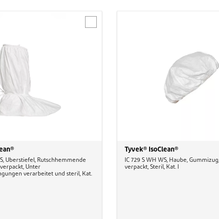
lean®
Tyvek® IsoClean®
S, Überstiefel, Rutschhemmende
IC 729 S WH WS, Haube, Gummizug,
 verpackt, Unter
verpackt, Steril, Kat. I
ungen verarbeitet und steril, Kat.