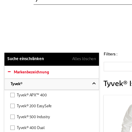
Filters :
Suche einschränken
Alles löschen
Markenbezeichnung
Tyvek® 
Tyvek®
Tyvek® APX™ 400
Tyvek® 200 EasySafe
Tyvek® 500 Industry
Tyvek® 400 Dual